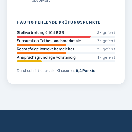
absolviert
HÄUFIG FEHLENDE PRÜFUNGSPUNKTE
Stellvertretung § 164 BGB
3× gefehlt
Subsumtion Tatbestandsmerkmale
2× gefehlt
Rechtsfolge korrekt hergeleitet
2× gefehlt
Anspruchsgrundlage vollständig
1× gefehlt
Durchschnitt über alle Klausuren:
6,4 Punkte