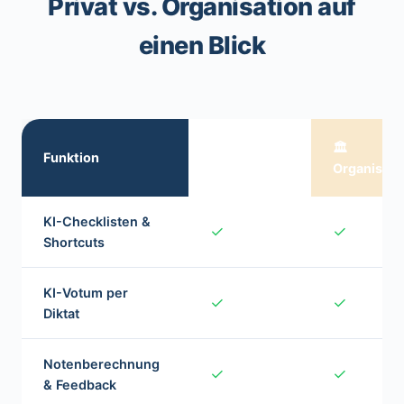
Privat vs. Organisation auf
einen Blick
👤
🏛️
Funktion
Privatnutzer
Organisati
KI-Checklisten &
✓
✓
Shortcuts
KI-Votum per
✓
✓
Diktat
Notenberechnung
✓
✓
& Feedback